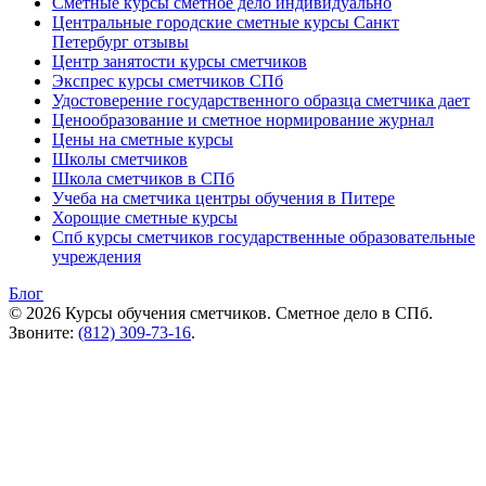
Сметные курсы сметное дело индивидуально
Центральные городские сметные курсы Санкт
Петербург отзывы
Центр занятости курсы сметчиков
Экспрес курсы сметчиков СПб
Удостоверение государственного образца сметчика дает
Ценообразование и сметное нормирование журнал
Цены на сметные курсы
Школы сметчиков
Школа сметчиков в СПб
Учеба на сметчика центры обучения в Питере
Хорощие сметные курсы
Спб курсы сметчиков государственные образовательные
учреждения
Блог
© 2026 Курсы обучения сметчиков. Сметное дело в СПб.
Звоните:
(812) 309-73-16
.