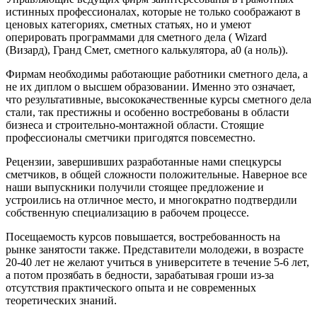
истинных профессионалах, которые не только соображают в
ценовых категориях, сметных статьях, но и умеют
оперировать программами для сметного дела ( Wizard
(Визард), Гранд Смет, сметного калькулятора, а0 (а ноль)).
Фирмам необходимы работающие работники сметного дела, а
не их диплом о высшем образовании. Именно это означает,
что результативные, высококачественные курсы сметного дела
стали, так престижны и особенно востребованы в области
бизнеса и строительно-монтажной области. Стоящие
профессионалы сметчики пригодятся повсеместно.
Рецензии, завершивших разработанные нами спецкурсы
сметчиков, в общей сложности положительные. Наверное все
наши выпускники получили стоящее предложение и
устроились на отличное место, и многократно подтвердили
собственную специализацию в рабочем процессе.
Посещаемость курсов повышается, востребованность на
рынке занятости также. Представители молодежи, в возрасте
20-40 лет не желают учиться в университете в течение 5-6 лет,
а потом прозябать в бедности, зарабатывая гроши из-за
отсутствия практического опыта и не современных
теоретических знаний.